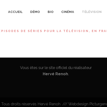
ACCUEIL
DÉMO
BIO
CINÉMA
TÉLÉVISION
PISODES DE SÉRIES POUR LA TÉLÉVISION, EN FRA
Vous êtes sur le site officiel du réalisateur
Hervé Renoh
.
©
Tous droits réservés Hervé Renoh /// Webdesign
Picturgen