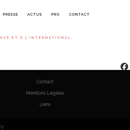
PRESSE
ACTUS
PRO
CONTACT
NCE ET À L’INTERNATIONAL.
Contact
Mentions Légales
Liens
cy