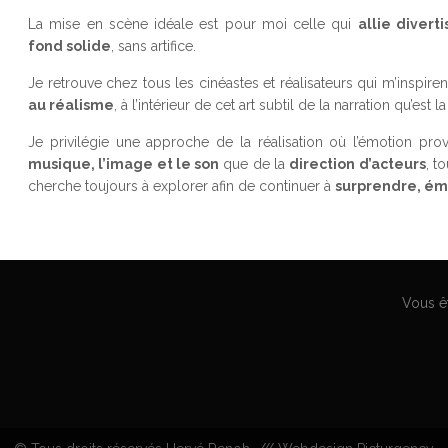
La mise en scène idéale est pour moi celle qui
allie divert
fond solide
, sans artifice.
Je retrouve chez tous les cinéastes et réalisateurs qui m’inspiren
au réalisme
, à l’intérieur de cet art subtil de la narration qu’est la
Je privilégie une approche de la réalisation où l’émotion pro
musique, l’image et le son
que de la
direction d’acteurs
, t
cherche toujours à explorer afin de continuer à
surprendre, ém
Vous êt