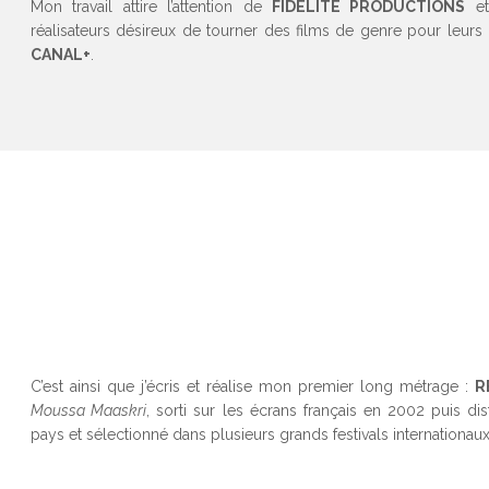
Mon travail attire l’attention de
FIDÉLITÉ PRODUCTIONS
e
réalisateurs désireux de tourner des films de genre pour leurs
CANAL+
.
C’est ainsi que j’écris et réalise mon premier long métrage :
R
Moussa Maaskri
, sorti sur les écrans français en 2002 puis dis
pays et sélectionné dans plusieurs grands festivals internationaux 