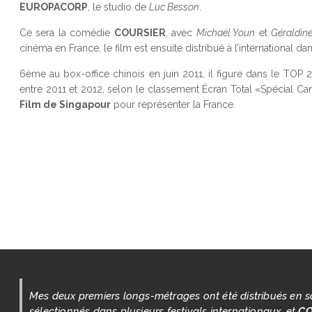
EUROPACORP
, le studio de
Luc Besson
.
Ce sera la comédie
COURSIER
, avec
Michaël Youn
et
Géraldin
cinéma en France, le film est ensuite distribué à l’international d
6ème au box-office chinois en juin 2011, il figure dans le TOP 2
entre 2011 et 2012, selon le classement Écran Total «Spécial Ca
Film de Singapour
pour représenter la France.
Mes deux premiers longs-métrages ont été distribués en s
sélectionnés dans plusieurs festivals internationaux, et
CO