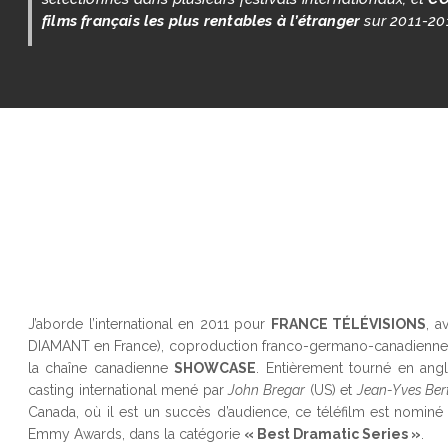
films français les plus rentables à l’étranger
sur 2011-20
J’aborde l’international en 2011 pour
FRANCE TÉLÉVISIONS
, a
DIAMANT en France), coproduction franco-germano-canadienne
la chaîne canadienne
SHOWCASE
. Entièrement tourné en angl
casting international mené par
John Bregar
(US) et
Jean-Yves Ber
Canada, où il est un succès d’audience, ce téléfilm est nomin
Emmy Awards, dans la catégorie
« Best Dramatic Series »
.