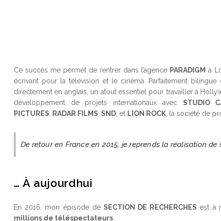
Ce succès me permet de rentrer dans l’agence
PARADIGM
à Lo
écrivant pour la télévision et le cinéma. Parfaitement bilingu
directement en anglais, un atout essentiel pour travailler à Holly
développement de projets internationaux avec
STUDIO C
PICTURES
,
RADAR FILMS
,
SND
, et
LION ROCK
, la société de p
De retour en France en 2015, je reprends la réalisation de sé
… À aujourdhui
En 2016, mon épisode de
SECTION DE RECHERCHES
est à 
millions de téléspectateurs
.