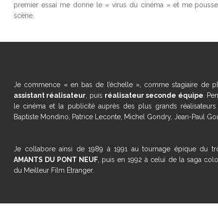
premier essai me donne le « virus du cinéma » et me pousse
scène.
Je commence « en bas de l’échelle », comme stagiaire de pla
assistant réalisateur
, puis
réalisateur seconde équipe
. Pe
le cinéma et la publicité auprès des plus grands réalisateurs
Baptiste Mondino, Patrice Leconte, Michel Gondry, Jean-Paul Go
Je collabore ainsi de 1989 à 1991 au tournage épique du t
AMANTS DU PONT NEUF
, puis en 1992 à celui de la saga col
du Meilleur Film Étranger.