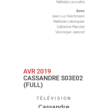
Nathalie Lecoultre
Avec
Jean-Luc Reichmann
Mathilde Lebrequier
Catherine Marchal
Véronique Jeannot
AVR 2019
CASSANDRE S03E02
(FULL)
Posted at 17:31h
in
0 Comments
TÉLÉVISION
Cassandre