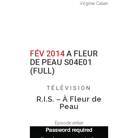
Virginie Caliari
FÉV 2014
A FLEUR
DE PEAU S04E01
(FULL)
Posted at 17:16h
in
0 Comments
TÉLÉVISION
R.I.S. – À Fleur de
Peau
Épisode entier