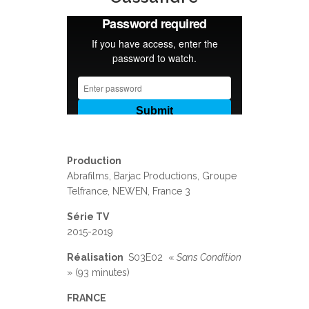
Production
Abrafilms, Barjac Productions, Groupe
Telfrance, NEWEN, France 3
Série TV
2015-2019
Réalisation
S03E02 «
Sans Condition
» (93 minutes)
FRANCE