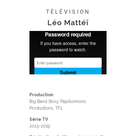
Posted at 16:21h
in
0 Comments
TÉLÉVISION
Léo Mattéï
Production
Big Band Story, Papillonnons
Productions, TF1
Série TV
2013-2019