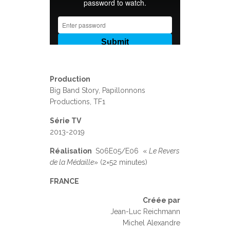
Production
Big Band Story, Papillonnons
Productions, TF1
Série TV
2013-2019
Réalisation
S06E05/E06 «
Le Revers
de la Médaille
» (2×52 minutes)
FRANCE
Créée par
Jean-Luc Reichmann
Michel Alexandre