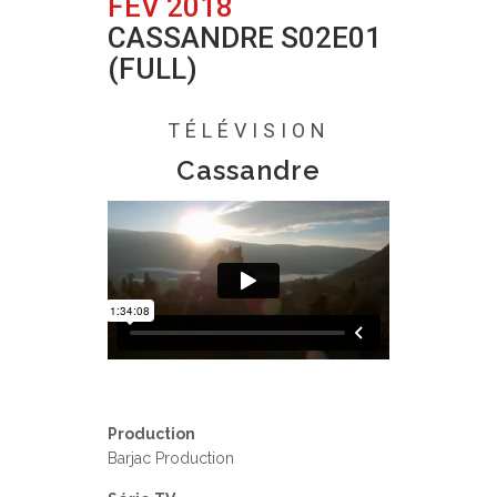
FÉV 2018
CASSANDRE S02E01
(FULL)
Posted at 16:01h
in
0 Comments
TÉLÉVISION
Cassandre
Production
Barjac Production