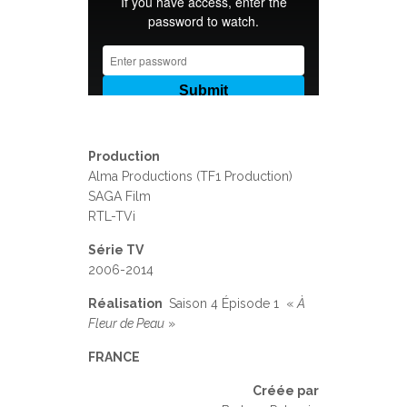
Production
Alma Productions (TF1 Production)
SAGA Film
RTL-TVi
Série TV
2006-2014
Réalisation
Saison 4 Épisode 1 «
À
Fleur de Peau
»
FRANCE
Créée par