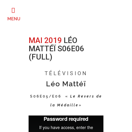
MAI 2019
LÉO
MATTÉÏ S06E06
(FULL)
Posted at 16:17h
in
0 Comments
TÉLÉVISION
Léo Mattéï
S06E05/E06 «
Le Revers de
la Médaille
»