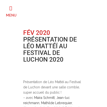
FÉV 2020
PRÉSENTATION DE
LÉO MATTÉÏ AU
FESTIVAL DE
LUCHON 2020
Posted at 16:00h
in
Festivals
0
Comments
Présentation de Léo Mattéï au Festival
de Luchon devant une salle comble,
super accueil du public !
– avec
Maïra Schmitt
,
Jean-luc
reichmann
,
Mathilde Lebrequier
,