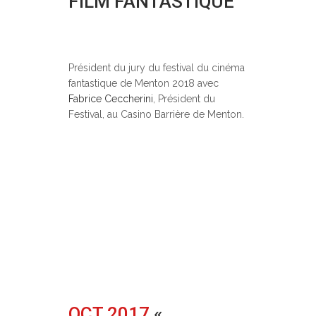
FILM FANTASTIQUE
Posted at 15:42h
in
Festivals
0
Comments
Président du jury du festival du cinéma
fantastique de Menton 2018 avec
Fabrice Ceccherini
, Président du
Festival, au Casino Barrière de Menton.
OCT 2017
«