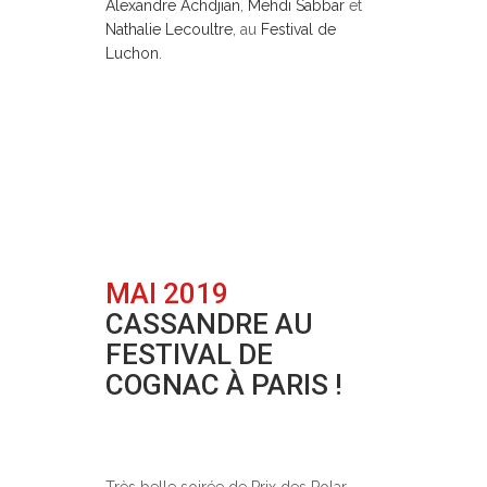
Alexandre Achdjian
,
Mehdi Sabbar
et
Nathalie Lecoultre
, au
Festival de
Luchon
.
MAI 2019
CASSANDRE AU
FESTIVAL DE
COGNAC À PARIS !
Posted at 20:35h
in
Festivals
0
Comments