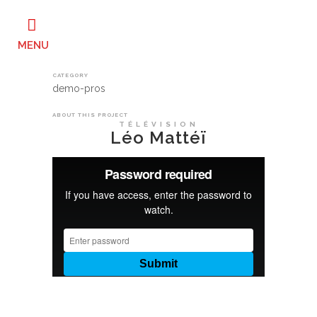
CATEGORY
demo-pros
ABOUT THIS PROJECT
TÉLÉVISION
Léo Mattéï