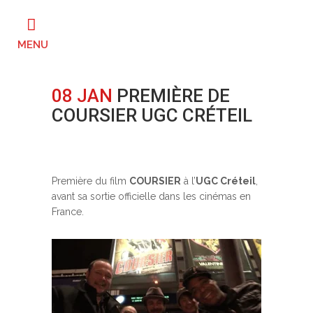
08 JAN
PREMIÈRE DE
COURSIER UGC CRÉTEIL
Posted at 12:30h
in
Avant-Première
by
ahtsha
0
Likes
Première du film
COURSIER
à l’
UGC Créteil
,
avant sa sortie officielle dans les cinémas en
France.